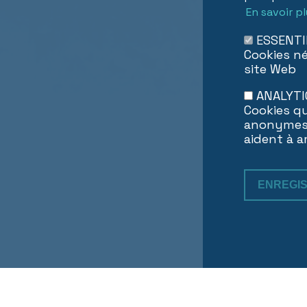
En savoir p
ESSENTI
Cookies né
site Web
ANALYTI
Cookies q
anonymes 
aident à a
ENREGI