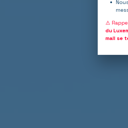
Nous
mess
⚠️ Rappe
du Luxe
mail se 