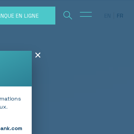
NQUE EN LIGNE
EN
FR
✕
rmations
ux.
ank.com