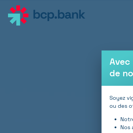
Aller au contenu principal
Avec 
de no
Soyez vi
ou des of
Notre
Nos 