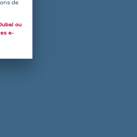
ions de
Dubai ou
es e-