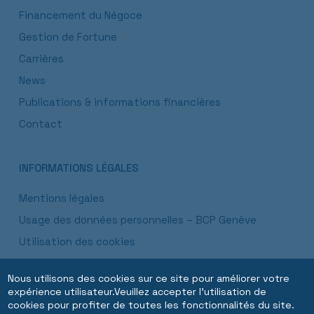
Financement du Négoce
Gestion de Fortune
Carrières
News
Publications & informations financières
Contact
INFORMATIONS LÉGALES
Mentions légales
Usage des données personnelles – BCP Genève
Utilisation des cookies
Alerte à la fraude
Nous utilisons des cookies sur ce site pour améliorer votre
Informations réglementaires
expérience utilisateur.Veuillez accepter l'utilisation de
cookies pour profiter de toutes les fonctionnalités du site.
Informations succursale luxembourgeoise