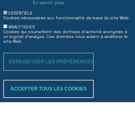
En savoir plus
Dubai DIFC succursale
ESSENTIELS
Cookies nécessaires aux fonctionnalité de base du site Web
EN
FR
ANALYTIQUES
Cookies qui soumettent des données d'activité anonymes à
un logiciel d'analyse. Ces données nous aident à améliorer le
site Web
ENREGISTRER LES PRÉFÉRENCES
RETIRER LE C
ACCEPTER TOUS LES COOKIES
Trakk & verify
Search