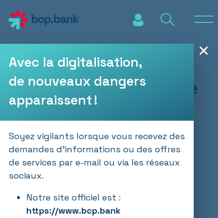
Aller au contenu principal
✕
Avec la digitalisation,
de nouveaux dangers
Fitch confirme la note
apparaissent !
« BBB- » de Banque
de Commerce et de
Soyez vigilants lorsque vous recevez des
demandes d’informations ou des offres
Placements ;
de services par e-mail ou via les réseaux
perspective stable
sociaux.
Notre site officiel est :
https://www.bcp.bank