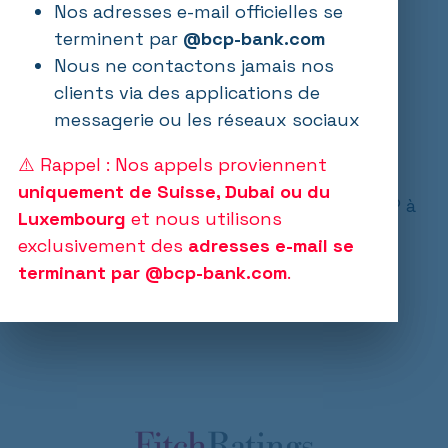
RATING
25.06.2026
Nos adresses e-mail officielles se
terminent par
@bcp-bank.com
Nous ne contactons jamais nos
Fitch Ratings a confirmé la note à long
clients via des applications de
terme de Banque de Commerce et de
messagerie ou les réseaux sociaux
Placements SA (BCP) (« Issuer Default
Rating » ou IDR) à « BBB- », avec une
⚠️ Rappel : Nos appels proviennent
perspective stable. L'agence a également
uniquement de Suisse, Dubai ou du
confirmé la note de viabilité (VR) de la BCP à
Luxembourg
et nous utilisons
« bbb- ».
exclusivement des
adresses e-mail se
terminant par @bcp-bank.com
.
Opens in a new window
Opens in a new window