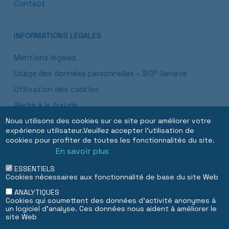
Contact
INFORMATIONS LÉGALES
Mentions légales
Usage des données personnelles – BCP Genève
Utilisation des cookies
Alerte à la fraude
Nous utilisons des cookies sur ce site pour améliorer votre
Informations réglementaires
expérience utilisateur.Veuillez accepter l'utilisation de
Informations succursale luxembourgeoise
cookies pour profiter de toutes les fonctionnalités du site.
En savoir plus
Dubai DIFC succursale
ESSENTIELS
Cookies nécessaires aux fonctionnalité de base du site Web
EN
FR
ANALYTIQUES
Cookies qui soumettent des données d'activité anonymes à
un logiciel d'analyse. Ces données nous aident à améliorer le
site Web