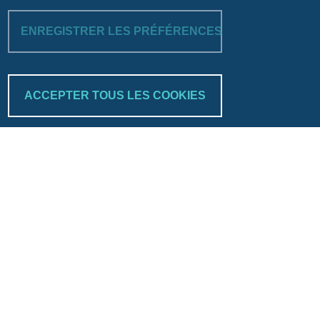
ENREGISTRER LES PRÉFÉRENCES
RETIRER LE C
ACCEPTER TOUS LES COOKIES
Trakk & verify
Search
©2026 bcp.bank 🤍 website by 
BuxumLunic
, 
branding by 
Parenti Design