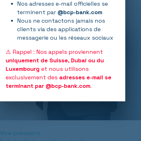
Nos adresses e-mail officielles se
terminent par
@bcp-bank.com
Nous ne contactons jamais nos
clients via des applications de
messagerie ou les réseaux sociaux
⚠️ Rappel : Nos appels proviennent
uniquement de Suisse, Dubai ou du
Luxembourg
et nous utilisons
exclusivement des
adresses e-mail se
terminant par @bcp-bank.com
.
Vice-président