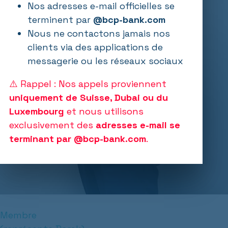
Nos adresses e-mail officielles se
terminent par
@bcp-bank.com
Nous ne contactons jamais nos
clients via des applications de
messagerie ou les réseaux sociaux
⚠️ Rappel : Nos appels proviennent
uniquement de Suisse, Dubai ou du
Luxembourg
et nous utilisons
exclusivement des
adresses e-mail se
terminant par @bcp-bank.com
.
Membre