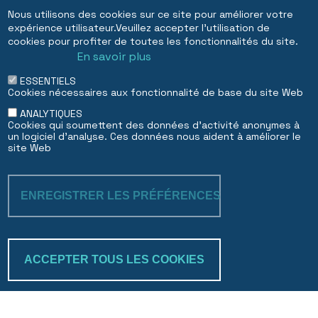
Informations réglementaires
Nous utilisons des cookies sur ce site pour améliorer votre
Informations succursale luxembourgeoise
expérience utilisateur.Veuillez accepter l'utilisation de
cookies pour profiter de toutes les fonctionnalités du site.
Dubai DIFC succursale
En savoir plus
ESSENTIELS
Cookies nécessaires aux fonctionnalité de base du site Web
EN
FR
ANALYTIQUES
Cookies qui soumettent des données d'activité anonymes à
un logiciel d'analyse. Ces données nous aident à améliorer le
site Web
ENREGISTRER LES PRÉFÉRENCES
RETIRER LE C
ACCEPTER TOUS LES COOKIES
Trakk & verify
Search